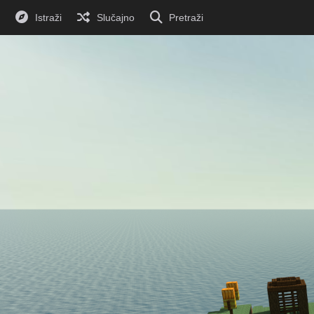
Istraži
Slučajno
Pretraži