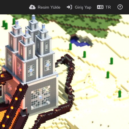
Resim Yükle
Giriş Yap
TR