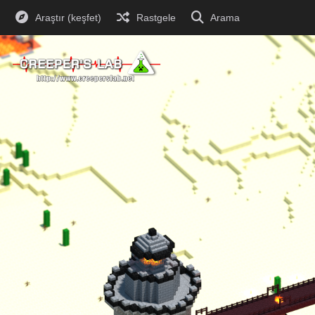
Araştır (keşfet)
Rastgele
Arama