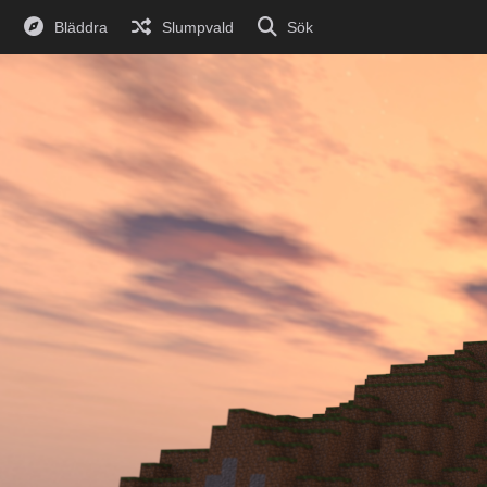
Bläddra
Slumpvald
Sök