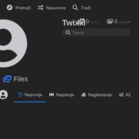
Pretraži
Nasumice
Traži
Twixxi
0
0
FILES
ALBUMI
Files
Najnovije
Najstarije
Najgledanije
AZ