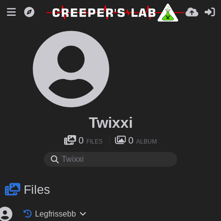
Twixxi
0
0
FILES
ALBUM
Files
Legfrissebb