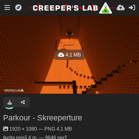
4.1 MB
Parkour - Skreeperture
1920 × 1080 — PNG 4.1 MB
Įkelta
prieš 4 m.
— 9646 perž.