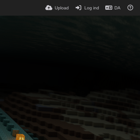
Upload
Log ind
DA